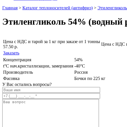
Главная
>
Каталог теплоносителей (антифриз)
>
Этиленгликоль
Этиленгликоль 54% (водный 
Цена с НДС и тарой за 1 кг при заказе от 1 тонны
Цена с НДС и
57.50 р.
Заказать
Концентрация
54%
t°C нач.кристаллизации, замерзания
-40°C
Производитель
Россия
Фасовка
Бочки по 225 кг
У Вас остались вопросы?