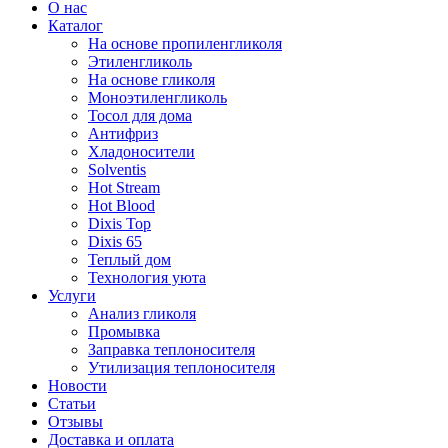
О нас
Каталог
На основе пропиленгликоля
Этиленгликоль
На основе гликоля
Моноэтиленгликоль
Тосол для дома
Антифриз
Хладоносители
Solventis
Hot Stream
Hot Blood
Dixis Top
Dixis 65
Теплый дом
Технология уюта
Услуги
Анализ гликоля
Промывка
Заправка теплоносителя
Утилизация теплоносителя
Новости
Статьи
Отзывы
Доставка и оплата